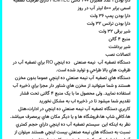
دارا بودن 1 عدد ممبران 4۰۰ گالنی FILMTEC دارای ظرفیت تصفیه 
دستگاه تصفيه آب  نیمه صنعتی   ده اينچي RO براي تصفيه آب در 
دستگاه هاي تصفيه آب نيمه صنعتي ده اينچي عموما بدون مخزن 
هستند و شما ميتوانيد از مخزن هاي شناور دار مجزا براي ذخيره آب 
استفاده نماييد. ولی محصول ما با یک منبع 4 گالنی تحت فشار 
کاربري دستگاه تصفيه آب نيمه صنعتي ده اينچي در ادارات،هتل 
نظر به اينکه اين  سيستم تصفيه آب ده اينچي داراي حجم کمتري 
نسبت به دستگاه هاي نيمه صنعتي بيست اينچي هستند ميتوان از 