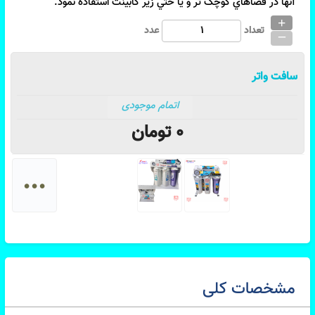
آنها در فضاهاي کوچک تر و يا حتي زير کابينت استفاده نمود.
+
_
تعداد
عدد
سافت واتر
اتمام موجودی
0
تومان
...
مشخصات کلی