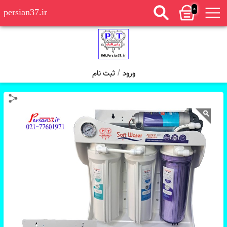
0
persian37.ir
/
ورود
ثبت نام