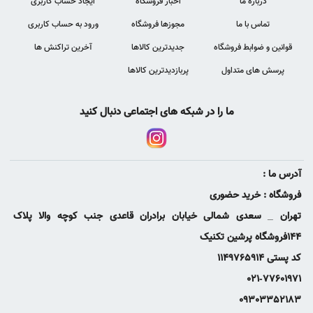
درباره ما
اخبار فروشگاه
ایجاد حساب کاربری
تماس با ما
مجوزها فروشگاه
ورود به حساب کاربری
قوانین و ضوابط فروشگاه
جدیدترین کالاها
آخرین تراکنش ها
پرسش های متداول
پربازدیدترین کالاها
ما را در شبکه های اجتماعی دنبال کنید
آدرس ما :
فروشگاه : خرید حضوری
تهران _ سعدی شمالی خیابان برادران قاعدی جنب کوچه والا پلاک
144فروشگاه پرشین تکنیک
کد پستی 1149765914
021-77601971
09303352183