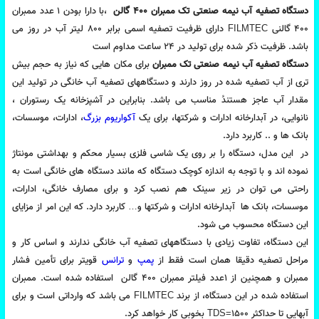
دستگاه تصفیه آب نیمه صنعتی تک ممبران ۴۰۰ گالن
،با دارا بودن 1 عدد ممبران
4۰۰ گالنی FILMTEC دارای ظرفیت تصفیه اسمی برابر 800 لیتر آب در روز می
باشد. ظرفیت ذکر شده برای تولید در 24 ساعت مداوم است
دستگاه تصفیه آب نیمه صنعتی تک ممبران
برای مکان هایی که نیاز به حجم بیش
تری از آب تصفیه شده در روز دارند و دستگاههای تصفیه آب خانگی در تولید این
مقدار آب عاجز هستندُ مناسب می باشد. بنابراین در آشپزخانه یک رستوران ،
نانوایی، در آبدارخانه ادارات و شرکتها، برای یک
آکواریوم بزرگ
، ادارات، موسسات،
بانک ها و .. کاربرد دارد.
در این مدل، دستگاه را بر روی یک شاسی فلزی بسیار محکم و بهداشتی مونتاژ
نموده اند و با توجه به اندازه کوچک دستگاه که مانند دستگاه های خانگی است به
راحتی می توان در زیر سینک هم نصب کرد و برای مصارف خانگی، ادارات،
موسسات، بانک ها آبدارخانه ادارات و شرکتها و… کاربرد دارد. که این امر از مزایای
این دستگاه محسوب می شود.
این دستگاه، تفاوت زیادی با دستگاههای تصفیه آب خانگی ندارند و اساس کار و
مراحل تصفیه دقیقا همان است فقط از
پمپ
و
ترانس
قویتر برای تأمین فشار
ممبران و همچنین از 1عدد فیلتر ممبران 400 گالن استفاده شده است. ممبران
استفاده شده در این دستگاه، از برند FILMTEC می باشد که وارداتی است و برای
آبهایی تا حداکثر TDS=1500 بخوبی کار خواهد کرد.